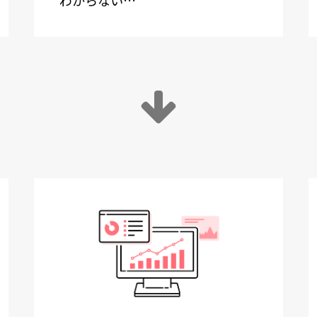
わからない
…