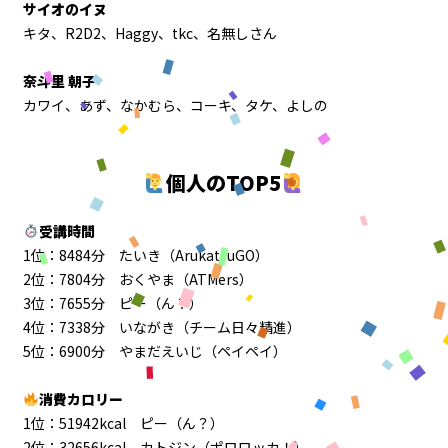
サイオのイヌ
キタ、R2D2、Haggy、tkc、名無しさん
奈斗里 朝子
カワイ、あず、なかむら、コーキ、タケ、よしの
個人のTOP5
受講時間
1位：8484分 たいき（ArukatsuGO）
2位：7804分 おくやま（ATMers）
3位：7655分 ピー（ん？）
4位：7338分 いながき（チーム日々精進）
5位：6900分 やまだえいじ（ペイペイ）
消費カロリー
1位：51942kcal ピー（ん？）
2位：32656kcal カトジン（ポロロッカ！）