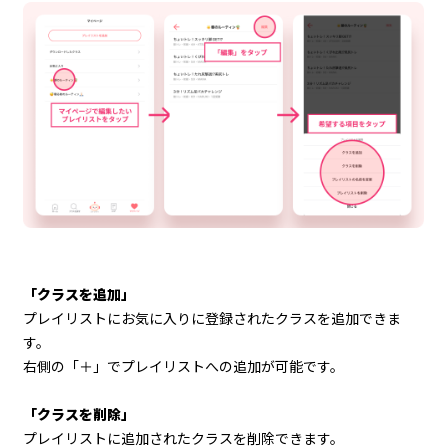
「クラスを追加」
プレイリストにお気に入りに登録されたクラスを追加できま
す。
右側の「＋」でプレイリストへの追加が可能です。
「クラスを削除」
プレイリストに追加されたクラスを削除できます。