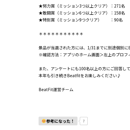
★努力賞（ミッション3つ以上クリア）：271名
★敢闘賞（ミッション6つ以上クリア）：158名
★特別賞（ミッション9つクリア） ：90名
＊＊＊＊＊＊＊＊＊＊＊
景品が当選された方には、1/31までに別途個別に
※確認方法：アプリのホーム画面＞左上のプロフ
また、アンケートにも100名以上の方にご回答し
本年も引き続きBeatfitをお楽しみください♪
BeatFit運営チーム
参考になった！
7